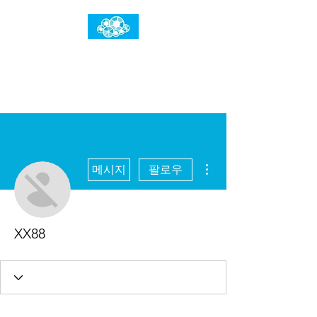
임건우홈
한계란 뛰어넘는 것입니다
더보기
메시지
팔로우
XX88