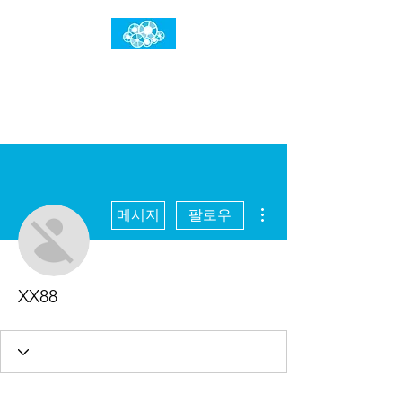
임건우홈
한계란 뛰어넘는 것입니다
더보기
메시지
팔로우
XX88