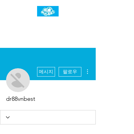
임건우홈
한계란 뛰어넘는 것입니다
더보기
메시지
팔로우
dr88vnbest