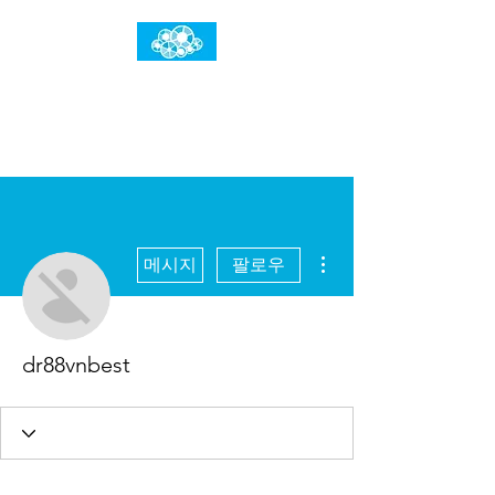
임건우홈
한계란 뛰어넘는 것입니다
더보기
메시지
팔로우
dr88vnbest