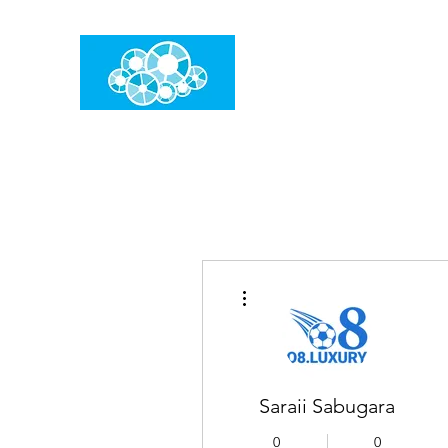
임건우홈
한계란 뛰어넘는 것입니다
더보기
Saraii Sabugara
0
0