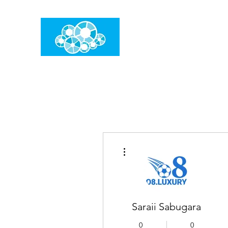
임건우홈
한계란 뛰어넘는 것입니다
더보기
Saraii Sabugara
0
0