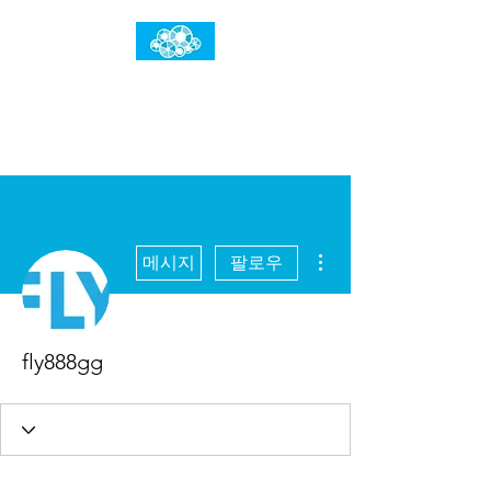
임건우홈
한계란 뛰어넘는 것입니다
더보기
메시지
팔로우
fly888gg