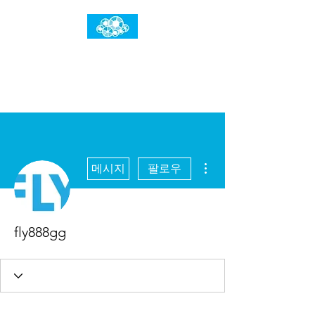
임건우홈
한계란 뛰어넘는 것입니다
더보기
메시지
팔로우
fly888gg