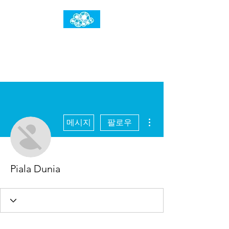
임건우홈
한계란 뛰어넘는 것입니다
더보기
메시지
팔로우
Piala Dunia