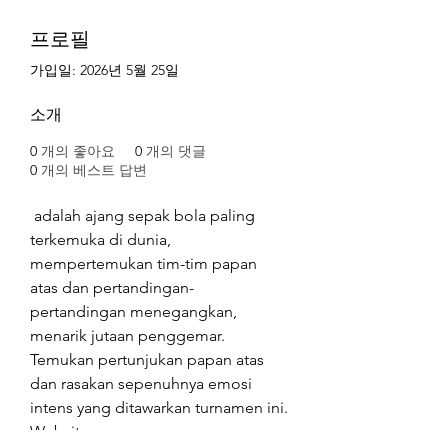
프로필
가입일: 2026년 5월 25일
소개
0
개의 좋아요
0
개의 댓글
0
개의 베스트 답변
 adalah ajang sepak bola paling 
terkemuka di dunia, 
mempertemukan tim-tim papan 
atas dan pertandingan-
pertandingan menegangkan, 
menarik jutaan penggemar. 
Temukan pertunjukan papan atas 
dan rasakan sepenuhnya emosi 
intens yang ditawarkan turnamen ini.
Website: 