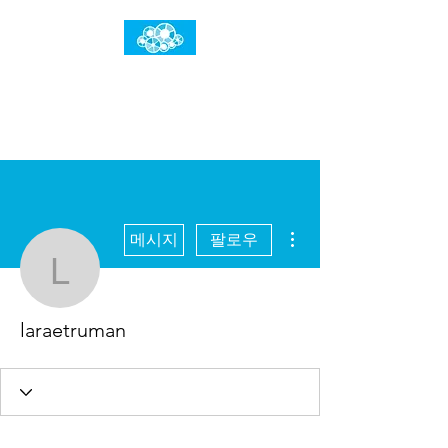
임건우홈
한계란 뛰어넘는 것입니다
더보기
메시지
팔로우
laraetruman
laraetruman