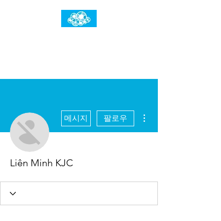
임건우홈
한계란 뛰어넘는 것입니다
더보기
메시지
팔로우
Liên Minh KJC