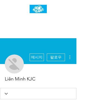
임건우홈
한계란 뛰어넘는 것입니다
더보기
메시지
팔로우
Liên Minh KJC