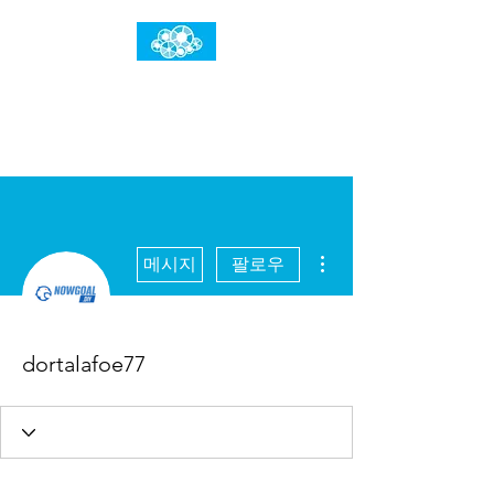
임건우홈
한계란 뛰어넘는 것입니다
더보기
메시지
팔로우
dortalafoe77