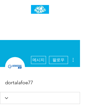
임건우홈
한계란 뛰어넘는 것입니다
더보기
메시지
팔로우
dortalafoe77