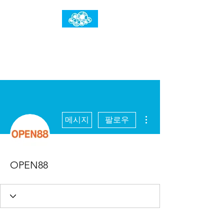
임건우홈
한계란 뛰어넘는 것입니다
더보기
메시지
팔로우
OPEN88