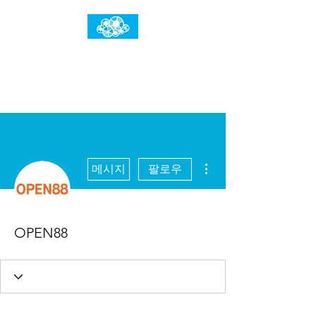
임건우홈
한계란 뛰어넘는 것입니다
더보기
메시지
팔로우
OPEN88