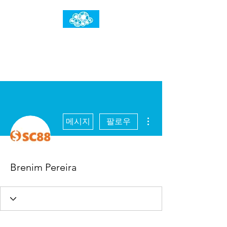
임건우홈
한계란 뛰어넘는 것입니다
더보기
메시지
팔로우
Brenim Pereira