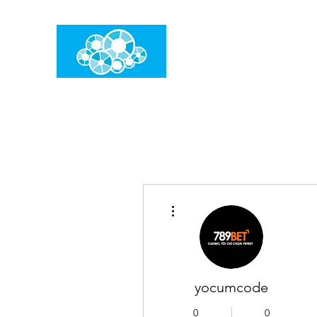
임건우홈
한계란 뛰어넘는 것입니다
더보기
yocumcode
0
0