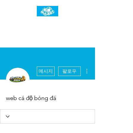
임건우홈
한계란 뛰어넘는 것입니다
더보기
메시지
팔로우
web cá độ bóng đá