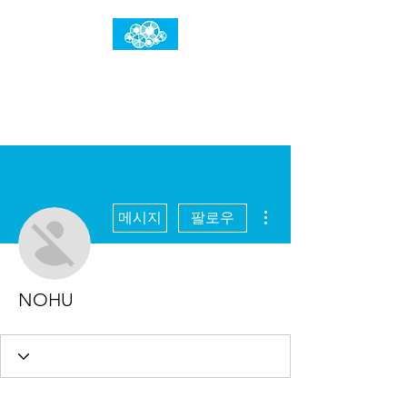
임건우홈
한계란 뛰어넘는 것입니다
더보기
메시지
팔로우
NOHU