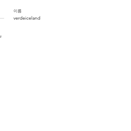
이름
verdeiceland
 
u 
 