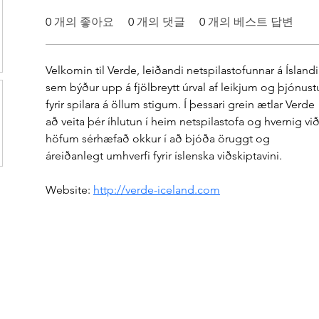
0
개의 좋아요
0
개의 댓글
0
개의 베스트 답변
Velkomin til Verde, leiðandi netspilastofunnar á Íslandi
sem býður upp á fjölbreytt úrval af leikjum og þjónust
fyrir spilara á öllum stigum. Í þessari grein ætlar Verde 
að veita þér íhlutun í heim netspilastofa og hvernig við
höfum sérhæfað okkur í að bjóða öruggt og 
áreiðanlegt umhverfi fyrir íslenska viðskiptavini.
Website: 
http://verde-iceland.com