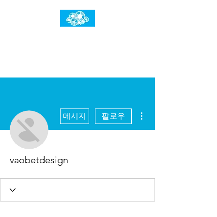
임건우홈
한계란 뛰어넘는 것입니다
더보기
메시지
팔로우
vaobetdesign