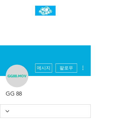
임건우홈
한계란 뛰어넘는 것입니다
더보기
메시지
팔로우
GG 88