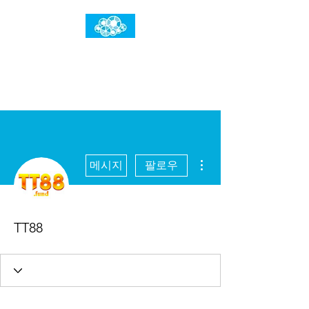
임건우홈
한계란 뛰어넘는 것입니다
더보기
메시지
팔로우
TT88