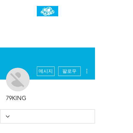
임건우홈
한계란 뛰어넘는 것입니다
더보기
메시지
팔로우
79KING