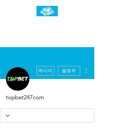
임건우홈
한계란 뛰어넘는 것입니다
더보기
메시지
팔로우
topbet247com