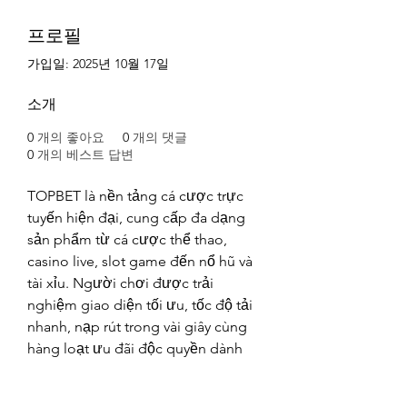
프로필
가입일: 2025년 10월 17일
소개
0
개의 좋아요
0
개의 댓글
0
개의 베스트 답변
TOPBET là nền tảng cá cược trực 
tuyến hiện đại, cung cấp đa dạng 
sản phẩm từ cá cược thể thao, 
casino live, slot game đến nổ hũ và 
tài xỉu. Người chơi được trải 
nghiệm giao diện tối ưu, tốc độ tải 
nhanh, nạp rút trong vài giây cùng 
hàng loạt ưu đãi độc quyền dành 
cho tân thủ.  Thông tin liên hệ 