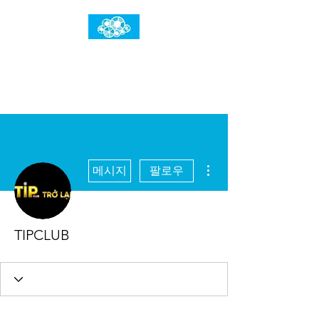
임건우홈
한계란 뛰어넘는 것입니다
더보기
메시지
팔로우
TIPCLUB