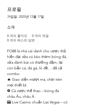
프로필
가입일: 2025년 12월 17일
소개
0
개의 좋아요
0
개의 댓글
0
개의 베스트 답변
FO88 là nhà cái dành cho cược thủ 
hiện đại vừa có kèo thơm bóng đá, 
vừa đánh bài có thưởng đậm, lại 
còn bắn cá, đá gà, lô đề… đủ cả 
combo.
🔥 Giao diện mượt mà, chơi trên 
mọi thiết bị
⚽ Cá cược thể thao – bóng đá 
châu Âu, châu Á
🎰 Live Casino chuẩn Las Vegas – có 