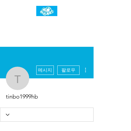
임건우홈
한계란 뛰어넘는 것입니다
더보기
메시지
팔로우
tinbo1999hb
tinbo1999hb