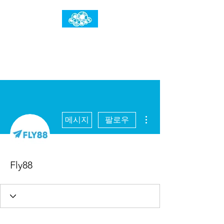
임건우홈
한계란 뛰어넘는 것입니다
더보기
메시지
팔로우
Fly88