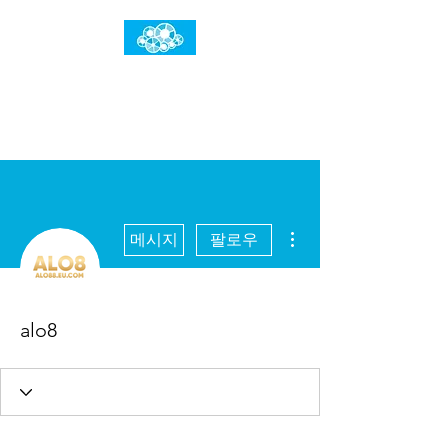
임건우홈
한계란 뛰어넘는 것입니다
더보기
메시지
팔로우
alo8