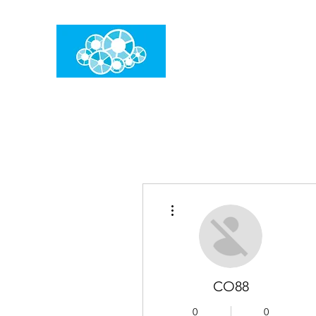
임건우홈
한계란 뛰어넘는 것입니다
더보기
CO88
0
0