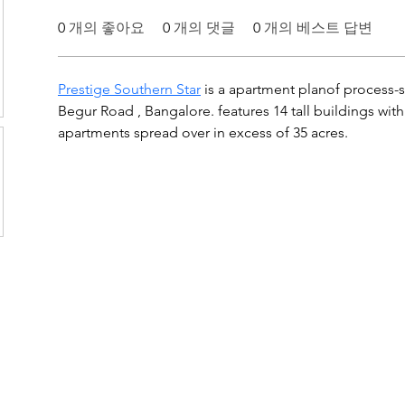
0
개의 좋아요
0
개의 댓글
0
개의 베스트 답변
Prestige Southern Star
 is a apartment planof process-s
Begur Road , Bangalore. features 14 tall buildings wi
apartments spread over in excess of 35 acres.