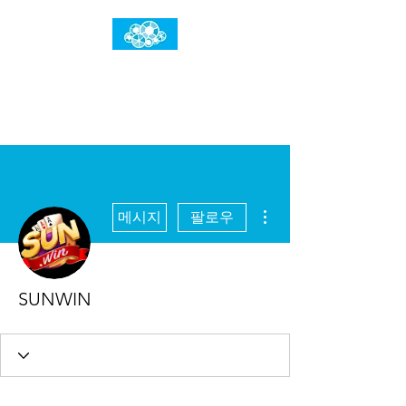
임건우홈
한계란 뛰어넘는 것입니다
더보기
메시지
팔로우
SUNWIN