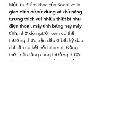
Một ưu điểm khác của Socolive là 
giao diện dễ sử dụng và khả năng 
tương thích với nhiều thiết bị như 
điện thoại, máy tính bảng hay máy 
tính
, nhờ đó người xem có thể 
thưởng thức trận đấu ở bất kỳ đâu 
chỉ cần có kết nối Internet. Đồng 
thời, nền tảng cũng thường được 
đánh giá cao về tính ổn định của 
đường truyền, ít xảy ra hiện tượng 
lag hay giật.
Tuy nhiên, người dùng cũng cần 
chú ý rằng Socolive hoạt động 
trong một 
vùng xám pháp lý vì 
không sở hữu bản quyền phát 
sóng chính thức các trận đấu
, nên 
đường dẫn và tên miền thường 
xuyên thay đổi để tránh bị chặn và 
duy trì dịch vụ. Điều này cũng đồng 