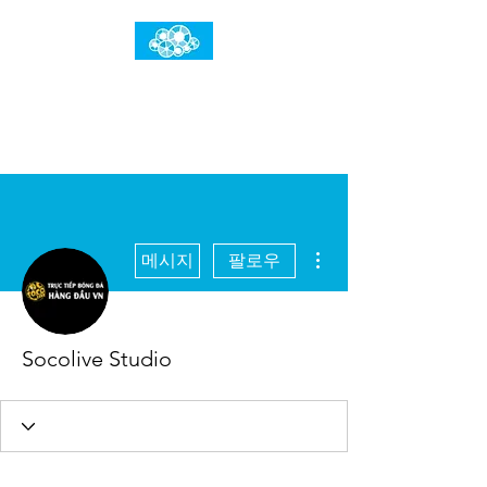
임건우홈
한계란 뛰어넘는 것입니다
더보기
메시지
팔로우
Socolive Studio