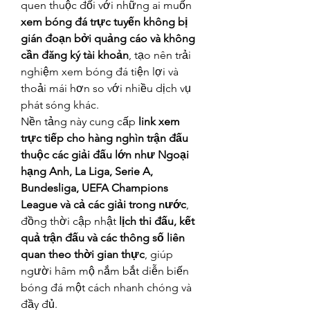
quen thuộc đối với những ai muốn 
xem bóng đá trực tuyến không bị 
gián đoạn bởi quảng cáo và không 
cần đăng ký tài khoản
, tạo nên trải 
nghiệm xem bóng đá tiện lợi và 
thoải mái hơn so với nhiều dịch vụ 
phát sóng khác.
Nền tảng này cung cấp 
link xem 
trực tiếp cho hàng nghìn trận đấu 
thuộc các giải đấu lớn như Ngoại 
hạng Anh, La Liga, Serie A, 
Bundesliga, UEFA Champions 
League và cả các giải trong nước
, 
đồng thời cập nhật 
lịch thi đấu, kết 
quả trận đấu và các thông số liên 
quan theo thời gian thực
, giúp 
người hâm mộ nắm bắt diễn biến 
bóng đá một cách nhanh chóng và 
đầy đủ.