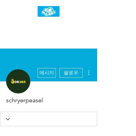
임건우홈
한계란 뛰어넘는 것입니다
더보기
메시지
팔로우
schryerpeasel