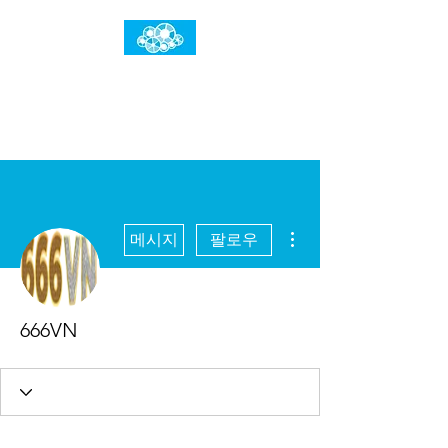
임건우홈
한계란 뛰어넘는 것입니다
더보기
메시지
팔로우
666VN