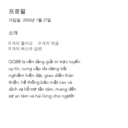
프로필
가입일: 2026년 1월 27일
소개
0
개의 좋아요
0
개의 댓글
0
개의 베스트 답변
QQ88 là nền tảng giải trí trực tuyến 
uy tín, cung cấp đa dạng trải 
nghiệm hiện đại, giao diện thân 
thiện, hệ thống bảo mật cao và 
dịch vụ hỗ trợ tận tâm, mang đến 
sự an tâm và hài lòng cho người 
dùng.Thông tin về nhà cái:
- Website: 
https://qq88.money/
- Địa chỉ: 10d Phan Văn Hớn, Khu 
phố 3, Quận 12, Hồ Chí Minh, Việt 