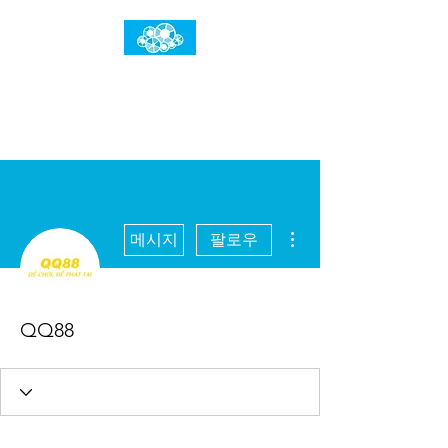
임건우홈
한계란 뛰어넘는 것입니다
더보기
메시지
팔로우
QQ88