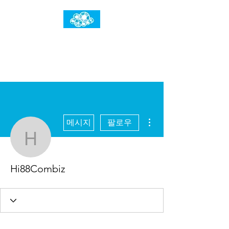
임건우홈
한계란 뛰어넘는 것입니다
더보기
메시지
팔로우
Hi88Combiz
Hi88Combiz