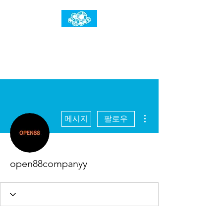
임건우홈
한계란 뛰어넘는 것입니다
더보기
메시지
팔로우
open88companyy