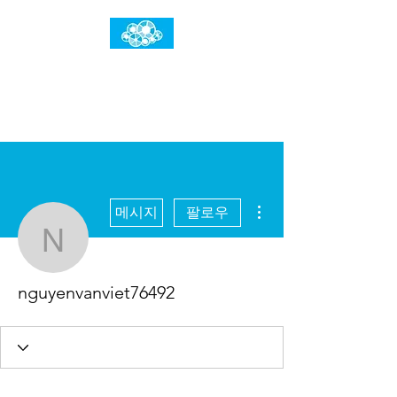
임건우홈
한계란 뛰어넘는 것입니다
더보기
메시지
팔로우
nguyenvanviet76492
nguyenvanviet76492