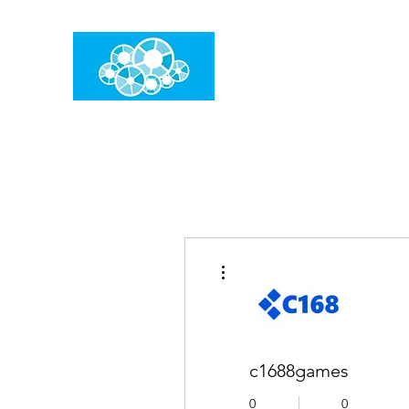
임건우홈
한계란 뛰어넘는 것입니다
더보기
c1688games
0
0