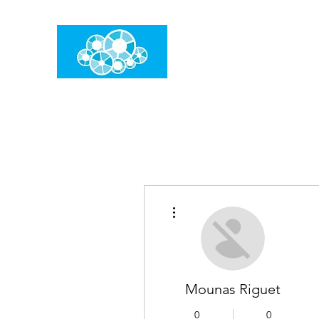
임건우홈
한계란 뛰어넘는 것입니다
더보기
Mounas Riguet
0
0