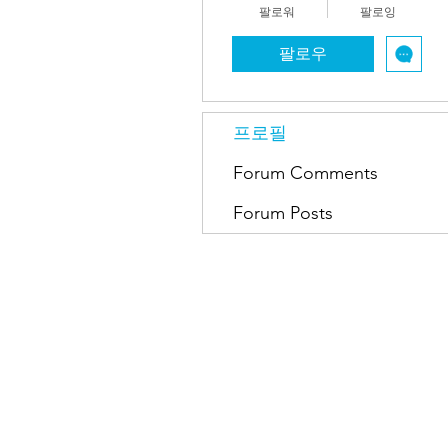
팔로워
팔로잉
팔로우
프로필
Forum Comments
Forum Posts