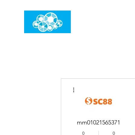
임건우홈
한계란 뛰어넘는 것입니다
더보기
mm01021565371
0
0