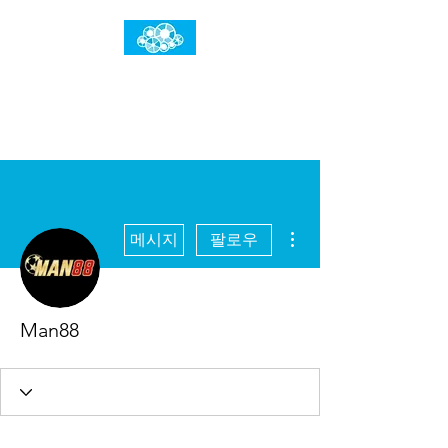
임건우홈
한계란 뛰어넘는 것입니다
더보기
메시지
팔로우
Man88