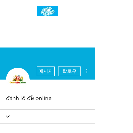
임건우홈
한계란 뛰어넘는 것입니다
더보기
메시지
팔로우
đánh lô đề online