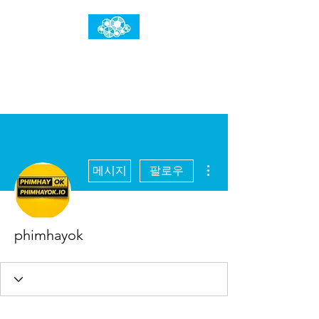
임건우홈
한계란 뛰어넘는 것입니다
더보기
메시지
팔로우
phimhayok