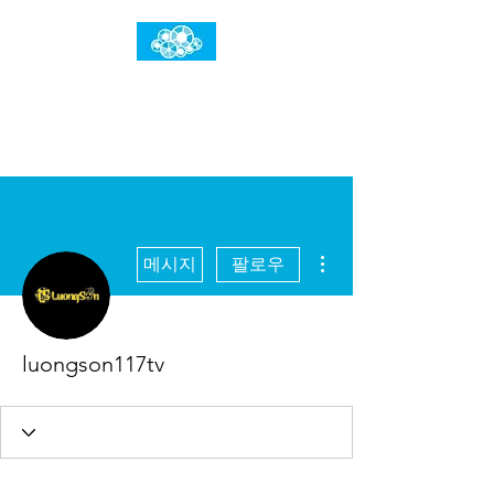
임건우홈
한계란 뛰어넘는 것입니다
더보기
메시지
팔로우
luongson117tv