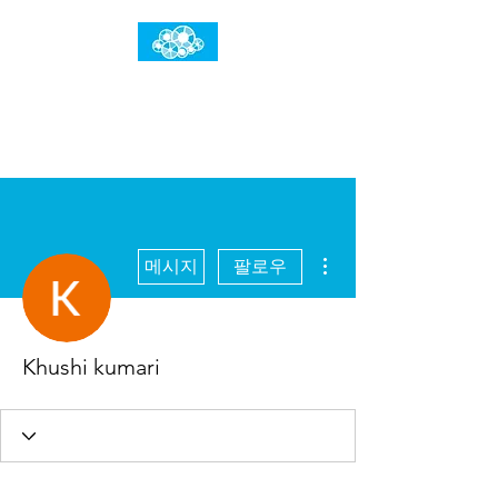
임건우홈
한계란 뛰어넘는 것입니다
더보기
메시지
팔로우
Khushi kumari